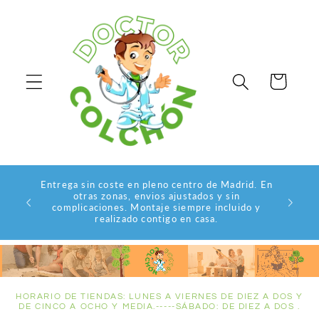
Ir
directamente
al contenido
Carrito
s...
Entrega sin coste en pleno centro de Madrid. En
tis. En
ENVÍO 
otras zonas, envios ajustados y sin
 cómodas
(CP 28
complicaciones. Montaje siempre incluido y
llevarlo
realizado contigo en casa.
ga.
HORARIO DE TIENDAS: LUNES A VIERNES DE DIEZ A DOS Y
DE CINCO A OCHO Y MEDIA.-----SÁBADO: DE DIEZ A DOS .